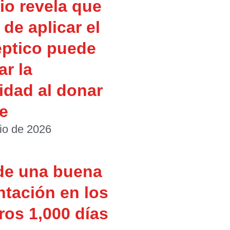
io revela que
de aplicar el
éptico puede
ar la
idad al donar
e
io de 2026
de una buena
ntación en los
ros 1,000 días