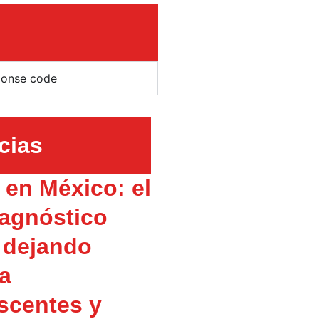
ponse code
cias
en México: el
agnóstico
 dejando
 a
scentes y