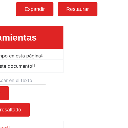
Expandir
Restaurar
amientas
mpo en esta página
este documento
r
 resaltado
xtos