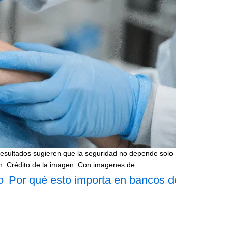
resultados sugieren que la seguridad no depende solo
ción. Crédito de la imagen: Con imagenes de
o
Por qué esto importa en bancos de sangre
C