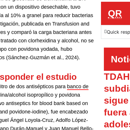
con un dispositivo desechable, tuvo
QR
a al 10% a granel para reducir bacterias
stigación, publicada en Transfusion and
Quick res
es y comparó la carga bacteriana antes
tratado con clorhexidina y alcohol, no se
rupo con povidona yodada, hubo
Noti
os (Sánchez-Guzmán et al., 2024).
TDAH 
sponder el estudio
subdi
 vitro de dos antisépticos para
banco de
na/alcohol isopropílico y povidona
sigue
two antiseptics for blood bank based on
fuera
 and povidone-iodine), fue encabezado
uel Ángel Loyola-Cruz, Adolfo López-
adole
iano Durán-Manuel y Juan Manuel Bello-