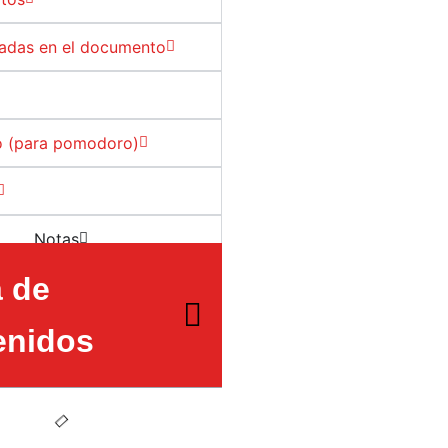
sadas en el documento
 (para pomodoro)
Notas
a de
enidos