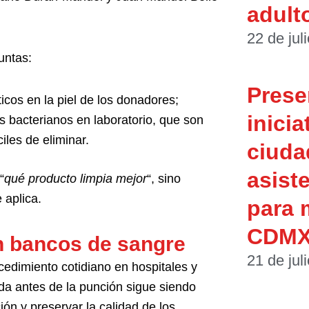
adult
22 de jul
untas:
Prese
icos en la piel de los donadores;
inicia
ms bacterianos en laboratorio, que son
iles de eliminar.
ciuda
asist
“
qué producto limpia mejor
“, sino
 aplica.
para 
CDM
n bancos de sangre
21 de jul
edimiento cotidiano en hospitales y
a antes de la punción sigue siendo
ón y preservar la calidad de los