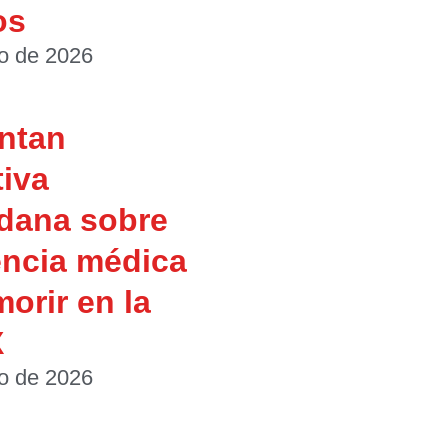
os
io de 2026
ntan
tiva
dana sobre
encia médica
morir en la
X
io de 2026