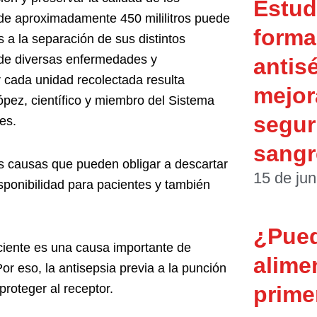
Estud
e aproximadamente 450 mililitros puede
forma 
s a la separación de sus distintos
 de diversas enfermedades y
antis
 cada unidad recolectada resulta
mejor
pez, científico y miembro del Sistema
segur
es.
sangr
s causas que pueden obligar a descartar
15 de jun
ponibilidad para pacientes y también
¿Pue
iciente es una causa importante de
alime
r eso, la antisepsia previa a la punción
prime
roteger al receptor.