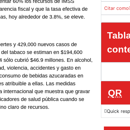
ementar 60% los recursos de IMSS
Citar como
encia fiscal y que la tasa efectiva de
s, hoy alrededor de 3.8%, se eleve.
Tabl
ertes y 429,000 nuevos casos de
cont
 del tabaco se estiman en $194,600
sólo cubrió $46.9 millones. En alcohol,
d, violencia, accidentes y gasto en
or consumo de bebidas azucaradas en
es atribuible a ellas. Las medidas
QR
a internacional que muestra que gravar
cadores de salud pública cuando se
no claro de recursos.
Quick res