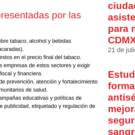
ciuda
resentadas por las
asist
para 
CDM
bre tabaco, alcohol y bebidas
ucaradas).
21 de jul
tos en el precio final del tabaco.
as empresas de estos sectores y exigir
Estud
iscal y financiera.
de prevención, atención y fortalecimiento
forma 
unitarios de salud.
antis
mpañas educativas y políticas de
de publicidad, etiquetado y regulación de
mejor
segur
sangr