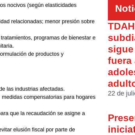
s nocivos (según elasticidades
Noti
idad relacionadas; menor presión sobre
TDAH 
subdi
 tratamientos, programas de bienestar e
taria.
sigue
formulación de productos y
fuera
adole
adult
 de las industrias afectadas.
22 de jul
an medidas compensatorias para hogares
ra que la recaudación se asigne a
Prese
inicia
vitar elusión fiscal por parte de