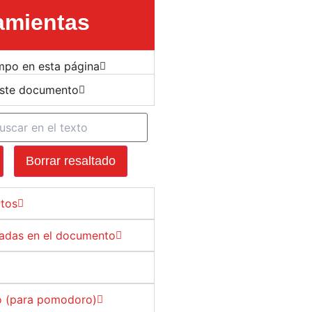
amientas
mpo en esta página
este documento
Borrar resaltado
xtos
sadas en el documento
 (para pomodoro)