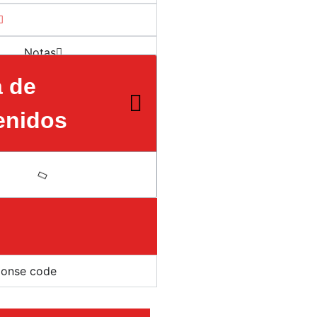
Notas
a de
enidos
ponse code