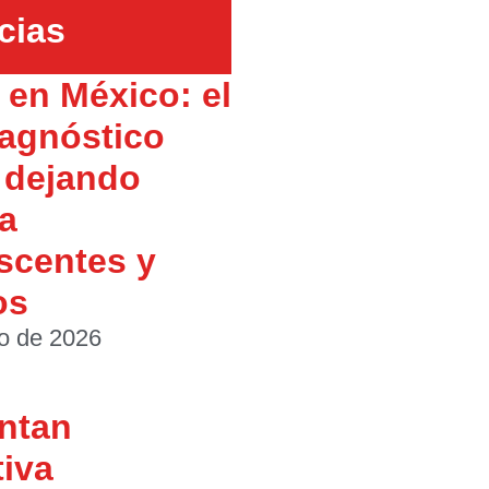
cias
en México: el
agnóstico
 dejando
 a
scentes y
os
io de 2026
ntan
tiva