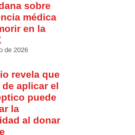
dana sobre
encia médica
morir en la
X
io de 2026
io revela que
de aplicar el
éptico puede
ar la
idad al donar
e