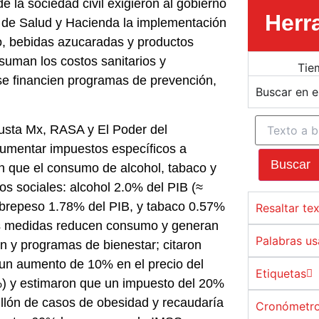
 la sociedad civil exigieron al gobierno
Herr
 de Salud y Hacienda la implementación
o, bebidas azucaradas y productos
asuman los costos sanitarios y
Tie
se financien programas de prevención,
Buscar en 
usta Mx, RASA y El Poder del
aumentar impuestos específicos a
Buscar
n que el consumo de alcohol, tabaco y
 sociales: alcohol 2.0% del PIB (≈
obrepeso 1.78% del PIB, y tabaco 0.57%
Resaltar te
as medidas reducen consumo y generan
Palabras u
n y programas de bienestar; citaron
(un aumento de 10% en el precio del
Etiquetas
) y estimaron que un impuesto del 20%
illón de casos de obesidad y recaudaría
Cronómetro