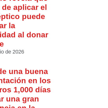
de aplicar el
éptico puede
ar la
idad al donar
e
io de 2026
de una buena
ntación en los
ros 1,000 días
r una gran
ncia en la