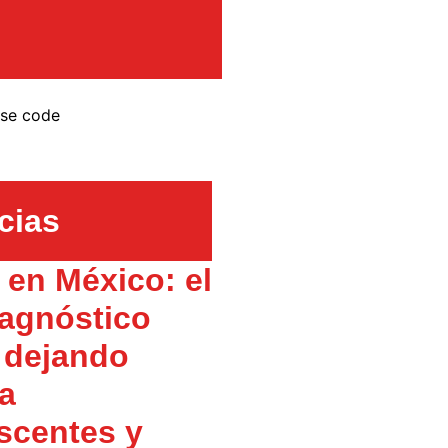
nse code
cias
en México: el
agnóstico
 dejando
 a
scentes y