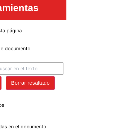
amientas
ta página
ste documento
Borrar resaltado
os
das en el documento