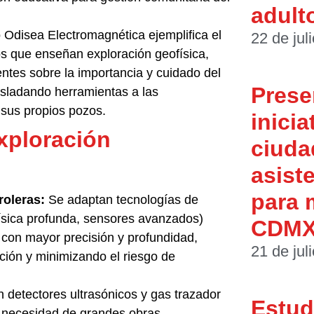
adult
 Odisea Electromagnética ejemplifica el
22 de jul
os que enseñan exploración geofísica,
ntes sobre la importancia y cuidado del
Prese
asladando herramientas a las
sus propios pozos.
inicia
xploración
ciuda
asist
para 
roleras:
Se adaptan tecnologías de
ísica profunda, sensores avanzados)
CDM
 con mayor precisión y profundidad,
21 de jul
ción y minimizando el riesgo de
 detectores ultrasónicos y gas trazador
Estud
in necesidad de grandes obras,