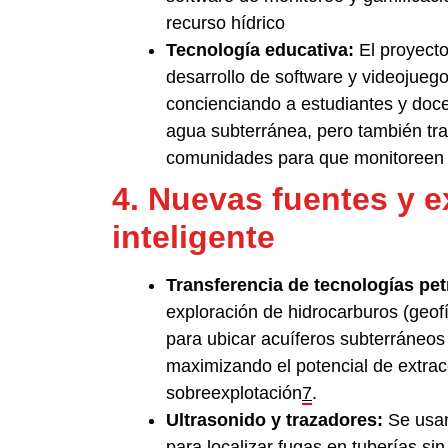
recurso hídrico
Tecnología educativa:
El proyecto
desarrollo de software y videojueg
concienciando a estudiantes y doce
agua subterránea, pero también tr
comunidades para que monitoreen 
4. Nuevas fuentes y e
inteligente
Transferencia de tecnologías pet
exploración de hidrocarburos (geof
para ubicar acuíferos subterráneos
maximizando el potencial de extrac
sobreexplotación
7
.
Ultrasonido y trazadores:
Se usan
para localizar fugas en tuberías s