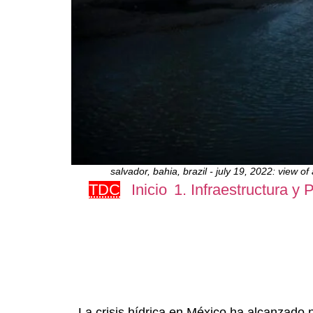
salvador, bahia, brazil - july 19, 2022: view 
TDC
Inicio
1. Infraestructura y
La crisis hídrica en México ha alcanzado 