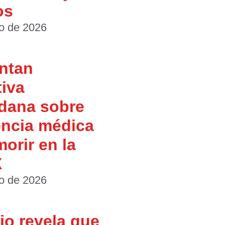
os
io de 2026
ntan
tiva
dana sobre
encia médica
morir en la
X
io de 2026
io revela que