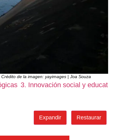
or. Crédito de la imagen: yayimages | Joa Souza
ógicas
3. Innovación social y educativa
4. Nue
Expandir
Restaurar