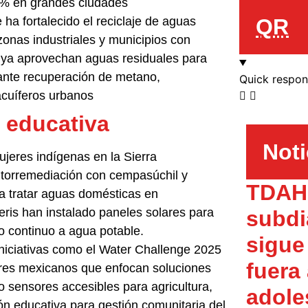
40% en grandes ciudades
ha fortalecido el reciclaje de aguas
QR
zonas industriales y municipios con
s ya aprovechan aguas residuales para
ante recuperación de metano,
Quick respo
 acuíferos urbanos
y educativa
Noti
jeres indígenas en la Sierra
torremediación con cempasúchil y
TDAH 
ra tratar aguas domésticas en
is han instalado paneles solares para
subdi
o continuo a agua potable.
sigue
niciativas como el Water Challenge 2025
fuera
es mexicanos que enfocan soluciones
mo sensores accesibles para agricultura,
adole
ón educativa para gestión comunitaria del