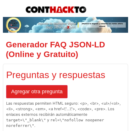
content
Generador FAQ JSON‑LD
(Online y Gratuito)
Preguntas y respuestas
Agregar otra pregunta
Las respuestas permiten HTML seguro: <p>, <br>, <ul>/<ol>,
<li>, <strong>, <em>, <a href=\"...\">, <code>, <pre>. Los
enlaces externos recibirán automáticamente
y
target=\"_blank\"
rel=\"nofollow noopener
.
noreferrer\"