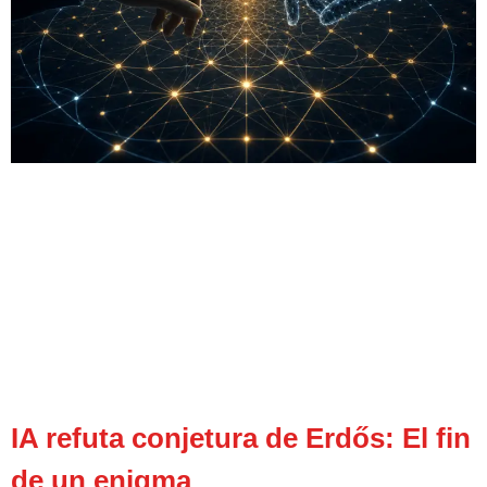
IA refuta conjetura de Erdős: El fin
de un enigma