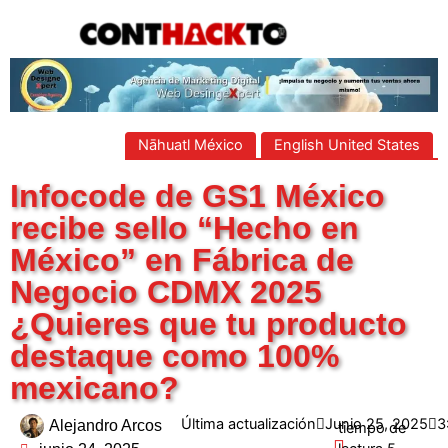
content
Nāhuatl México
English United States
Infocode de GS1 México
recibe sello “Hecho en
México” en Fábrica de
Negocio CDMX 2025
¿Quieres que tu producto
destaque como 100%
mexicano?
Última actualización
Junio 25, 2025
3
Alejandro Arcos