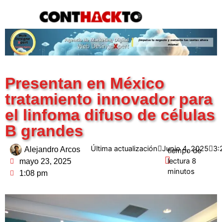
content
Presentan en México
tratamiento innovador para
el linfoma difuso de células
B grandes
Última actualización
Junio 4, 2025
3:
Alejandro Arcos
mayo 23, 2025
1:08 pm