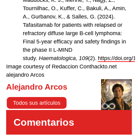
Maddocks, K. J., Menne, T., Nagy, Z.,
Tournilhac, O., Kuffer, C., Bakuli, A., Amin,
A., Gurbanov, K., & Salles, G. (2024).
Tafasitamab for patients with relapsed or
refractory diffuse large B-cell lymphoma:
Final 5-year efficacy and safety findings in
the phase II L-MIND
study.
Haematologica
,
109
(2).
https://doi.org
Image courtesy of Redaccion Conthackto.net
alejandro Arcos
Alejandro Arcos
Todos sus artículos
Comentarios