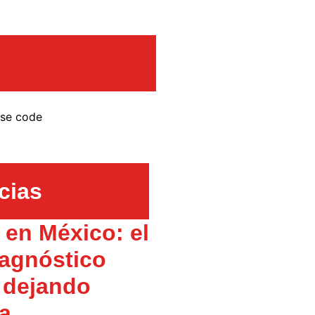
nse code
cias
en México: el
agnóstico
 dejando
 a