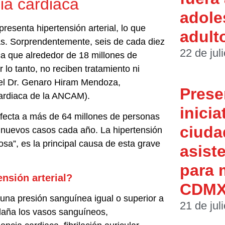
cia cardiaca
adole
resenta hipertensión arterial, lo que
adult
as. Sorprendentemente, seis de cada diez
22 de jul
ica que alrededor de 18 millones de
lo tanto, no reciben tratamiento ni
el Dr. Genaro Hiram Mendoza,
Prese
Cardiaca de la ANCAM).
inicia
 afecta a más de 64 millones de personas
ciuda
l nuevos casos cada año. La hipertensión
osa”, es la principal causa de esta grave
asist
para 
ensión arterial?
CDM
r una presión sanguínea igual o superior a
21 de jul
aña los vasos sanguíneos,