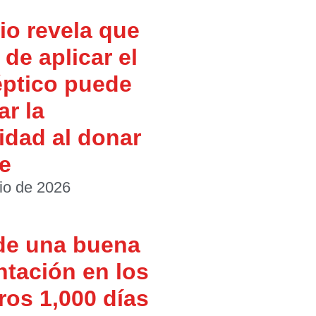
io revela que
de aplicar el
éptico puede
ar la
idad al donar
e
io de 2026
de una buena
ntación en los
ros 1,000 días