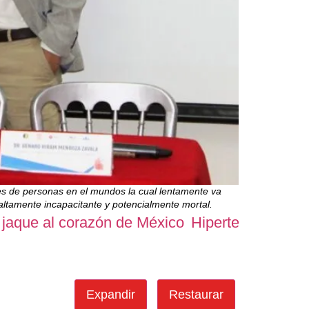
es de personas en el mundos la cual lentamente va
 altamente incapacitante y potencialmente mortal.
 jaque al corazón de México
Hipertensión arter
Expandir
Restaurar