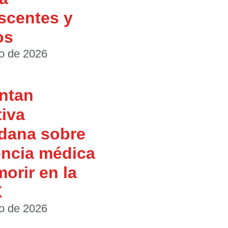
scentes y
os
io de 2026
ntan
tiva
dana sobre
encia médica
morir en la
X
io de 2026