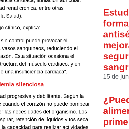
encia cardiaca, fibrilación auricular,
 renal crónica, entre otras
Estud
la Salud).
forma 
o clínico, explica:
antis
 sin control puede provocar el
mejor
s vasos sanguíneos, reduciendo el
segur
razón. Esta situación ocasiona el
tructura del músculo cardiaco, y en
sangr
e una insuficiencia cardiaca”.
15 de jun
demia silenciosa
ad progresiva y debilitante. Según la
¿Pue
re cuando el corazón no puede bombear
alime
er las necesidades del organismo. Los
prime
spirar, retención de líquidos y tos seca,
 la capacidad para realizar actividades