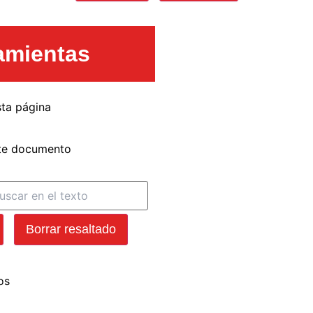
amientas
ta página
ste documento
Borrar resaltado
os