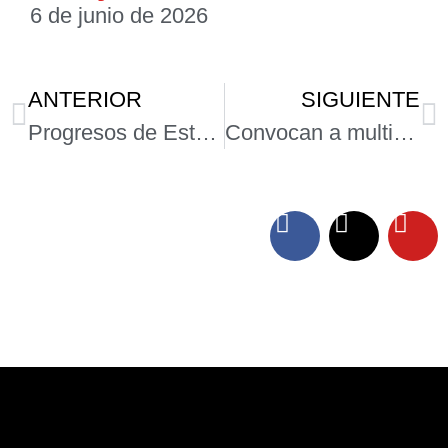
6 de junio de 2026
ANTERIOR
SIGUIENTE
Progresos de Estrategia CAMALEÓN en México: innovaciones en la detección y tratamiento del Infarto Cerebral con éxitos alcanzados y retos
Convocan a multiplicar capacidades con curso “Inteligencia Artificial Generativa para la toma de decisiones en salud”