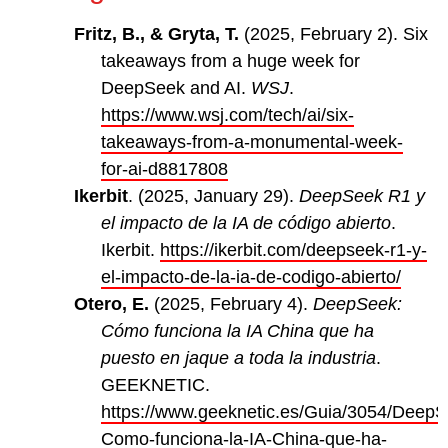
Fritz, B., & Gryta, T.
(2025, February 2). Six
takeaways from a huge week for
DeepSeek and AI.
WSJ
.
https://www.wsj.com/tech/ai/six-
takeaways-from-a-monumental-week-
for-ai-d8817808
Ikerbit
. (2025, January 29).
DeepSeek R1 y
el impacto de la IA de código abierto
.
Ikerbit.
https://ikerbit.com/deepseek-r1-y-
el-impacto-de-la-ia-de-codigo-abierto/
Otero, E.
(2025, February 4).
DeepSeek:
Cómo funciona la IA China que ha
puesto en jaque a toda la industria
.
GEEKNETIC.
https://www.geeknetic.es/Guia/3054/DeepS
Como-funciona-la-IA-China-que-ha-