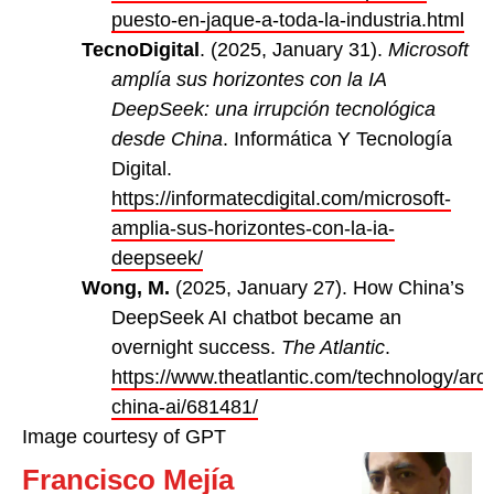
puesto-en-jaque-a-toda-la-industria.html
TecnoDigital
. (2025, January 31).
Microsoft
amplía sus horizontes con la IA
DeepSeek: una irrupción tecnológica
desde China
. Informática Y Tecnología
Digital.
https://informatecdigital.com/microsoft-
amplia-sus-horizontes-con-la-ia-
deepseek/
Wong, M.
(2025, January 27). How China’s
DeepSeek AI chatbot became an
overnight success.
The Atlantic
.
https://www.theatlantic.com/technology/ar
china-ai/681481/
Image courtesy of GPT
Francisco Mejía